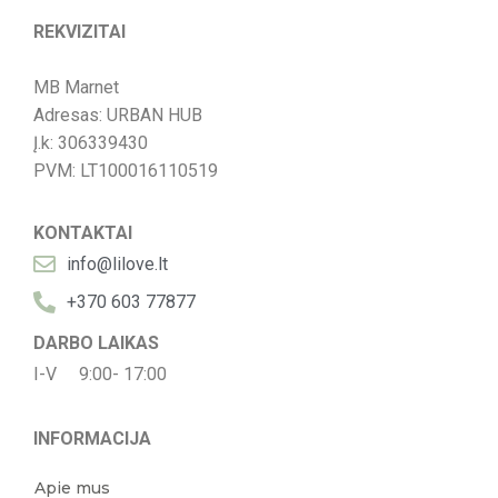
REKVIZITAI
MB Marnet
Adresas: URBAN HUB
Į.k: 306339430
PVM: LT100016110519
KONTAKTAI
info@lilove.lt
+370 603 77877
DARBO LAIKAS
I-V 9:00- 17:00
INFORMACIJA
Apie mus