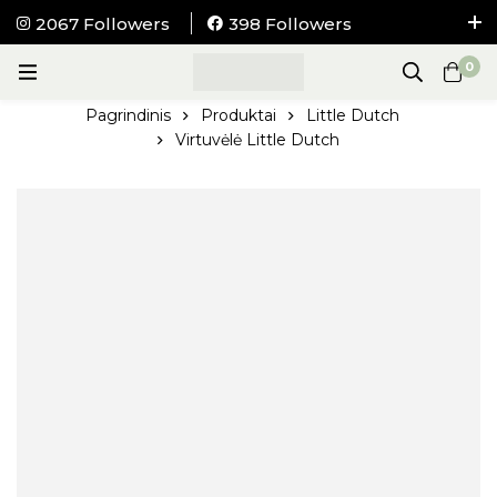
2067 Followers
398 Followers
NEMOKAMAS pristatymas į visus LIETUVOS
0
paštomatus nuo 100Eur.
Pagrindinis
Produktai
Little Dutch
Virtuvėlė Little Dutch