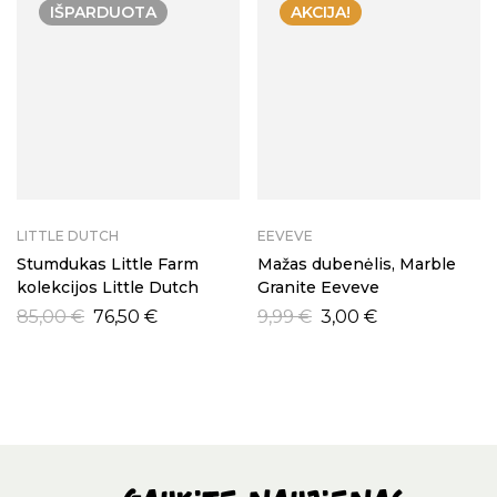
IŠPARDUOTA
AKCIJA!
LITTLE DUTCH
EEVEVE
Stumdukas Little Farm
Mažas dubenėlis, Marble
kolekcijos Little Dutch
Granite Eeveve
85,00
€
76,50
€
9,99
€
3,00
€