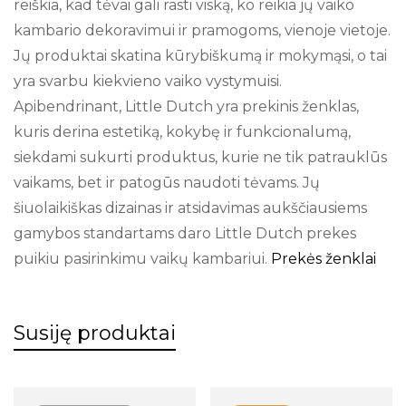
reiškia, kad tėvai gali rasti viską, ko reikia jų vaiko
kambario dekoravimui ir pramogoms, vienoje vietoje.
Jų produktai skatina kūrybiškumą ir mokymąsi, o tai
yra svarbu kiekvieno vaiko vystymuisi.
Apibendrinant, Little Dutch yra prekinis ženklas,
kuris derina estetiką, kokybę ir funkcionalumą,
siekdami sukurti produktus, kurie ne tik patrauklūs
vaikams, bet ir patogūs naudoti tėvams. Jų
šiuolaikiškas dizainas ir atsidavimas aukščiausiems
gamybos standartams daro Little Dutch prekes
puikiu pasirinkimu vaikų kambariui.
Prekės ženklai
Susiję produktai