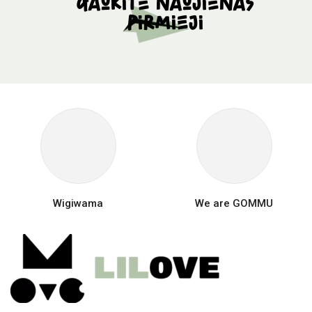
Gaukite naujienas
pirmieji
Wigiwama
We are GOMMU