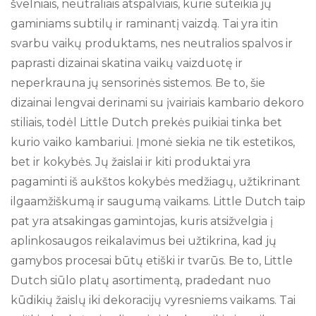
švelniais, neutraliais atspalviais, kurie suteikia jų
gaminiams subtilų ir raminantį vaizdą. Tai yra itin
svarbu vaikų produktams, nes neutralios spalvos ir
paprasti dizainai skatina vaikų vaizduotę ir
neperkrauna jų sensorinės sistemos. Be to, šie
dizainai lengvai derinami su įvairiais kambario dekoro
stiliais, todėl Little Dutch prekės puikiai tinka bet
kurio vaiko kambariui. Įmonė siekia ne tik estetikos,
bet ir kokybės. Jų žaislai ir kiti produktai yra
pagaminti iš aukštos kokybės medžiagų, užtikrinant
ilgaamžiškumą ir saugumą vaikams. Little Dutch taip
pat yra atsakingas gamintojas, kuris atsižvelgia į
aplinkosaugos reikalavimus bei užtikrina, kad jų
gamybos procesai būtų etiški ir tvarūs. Be to, Little
Dutch siūlo platų asortimentą, pradedant nuo
kūdikių žaislų iki dekoracijų vyresniems vaikams. Tai