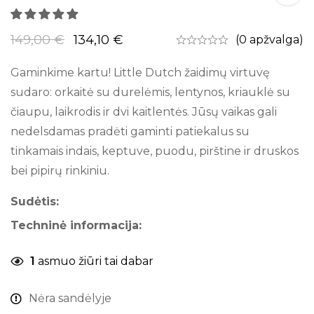
149,00
€
134,10
€
(0 apžvalga)
Gaminkime kartu! Little Dutch žaidimų virtuvę
sudaro: orkaitė su durelėmis, lentynos, kriauklė su
čiaupu, laikrodis ir dvi kaitlentės. Jūsų vaikas gali
nedelsdamas pradėti gaminti patiekalus su
tinkamais indais, keptuve, puodu, pirštine ir druskos
bei pipirų rinkiniu.
Sudėtis:
Techninė informacija:
1
asmuo žiūri tai dabar
Nėra sandėlyje