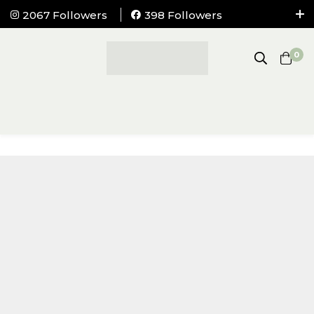
2067 Followers
398 Followers
NEMOKAMAS pristatymas į visus LIETUVOS
paštomatus nuo 100Eur.
0