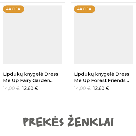
AKCIJA!
AKCIJA!
Lipdukų knygelė Dress
Lipdukų knygelė Dress
Me Up Fairy Garden
Me Up Forest Friends
Little Dutch
Little Dutch
14,00
€
12,60
€
14,00
€
12,60
€
PREKĖS ŽENKLAI