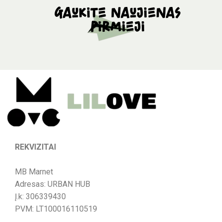
Gaukite naujienas
pirmieji
REKVIZITAI
MB Marnet
Adresas: URBAN HUB
Į.k: 306339430
PVM: LT100016110519