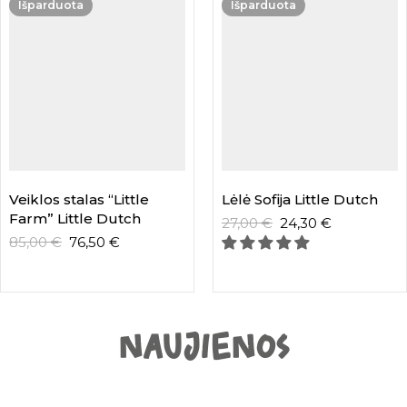
Išparduota
Išparduota
Veiklos stalas “Little
Lėlė Sofija Little Dutch
Farm” Little Dutch
27,00
€
24,30
€
85,00
€
76,50
€
NAUJIENOS