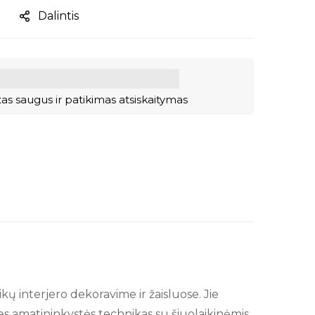
Dalintis
as saugus ir patikimas atsiskaitymas
ikų interjero dekoravime ir žaisluose. Jie
ines amatininkystės technikas su šiuolaikinėmis