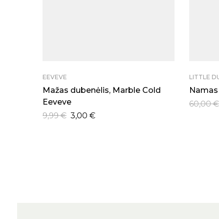
EEVEVE
LITTLE 
Mažas dubenėlis, Marble Cold
Namas –
Eeveve
60,00
€
9,99
€
3,00
€