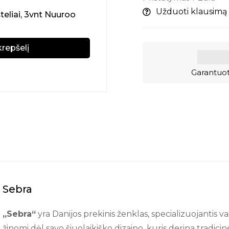
Užduoti klausimą
šteliai, 3vnt Nuuroo
krepšelį
Garantuot
Sebra
„Sebra“
yra Danijos prekinis ženklas, specializuojantis va
žinomi dėl savo šiuolaikiško dizaino, kuris derina tradic