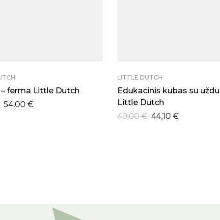
DUTCH
LITTLE DUTCH
 ferma Little Dutch
Edukacinis kubas su uždu
Little Dutch
54,00
€
49,00
€
44,10
€