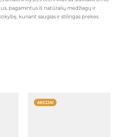
tus, pagamintus iš natūralių medžiagų ir
okybę, kuriant saugias ir stilingas prekes
AKCIJA!
IŠ