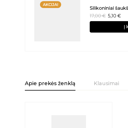
AKCIJA!
Silikoniniai šauk
17,00
€
5,10
€
Į 
Apie prekės ženklą
Klausimai