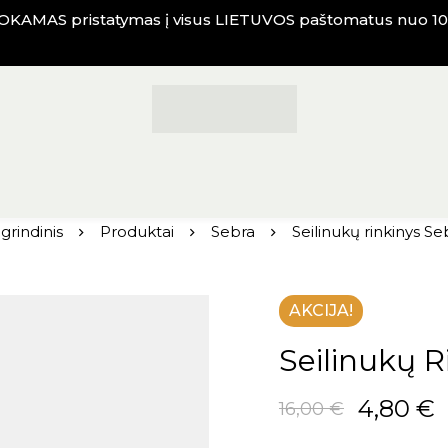
KAMAS pristatymas į visus LIETUVOS paštomatus nuo 10
grindinis
Produktai
Sebra
Seilinukų rinkinys Se
AKCIJA!
Seilinukų R
4,80
€
16,00
€