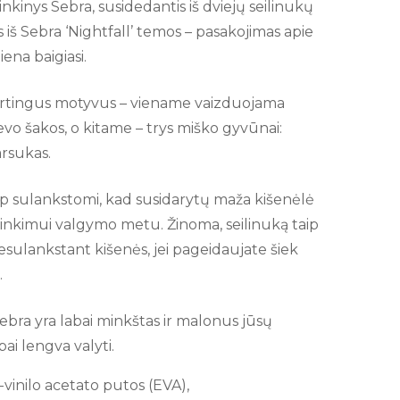
inkinys Sebra, susidedantis iš dviejų seilinukų
is iš Sebra ‘Nightfall’ temos – pasakojimas apie
iena baigiasi.
skirtingus motyvus – viename vaizduojama
levo šakos, o kitame – trys miško gyvūnai:
arsukas.
taip sulankstomi, kad susidarytų maža kišenėlė
urinkimui valgymo metu. Žinoma, seilinuką taip
sulankstant kišenės, jei pageidaujate šiek
.
Sebra yra labai minkštas ir malonus jūsų
abai lengva valyti.
vinilo acetato putos (EVA),