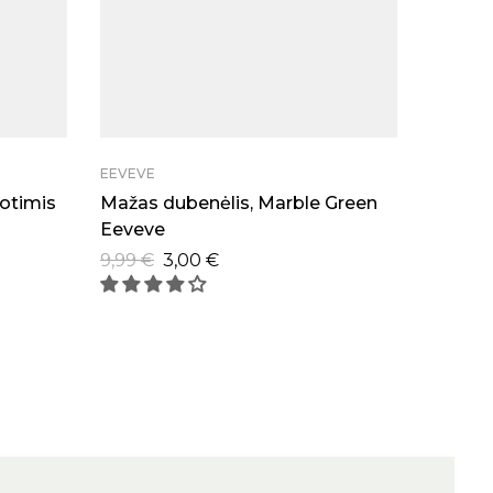
EEVEVE
LITTLE 
otimis
Mažas dubenėlis, Marble Green
Lavina
Eeveve
Farm” 
9,99
€
3,00
€
19,95
€