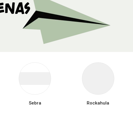
enas
Sebra
Rockahula