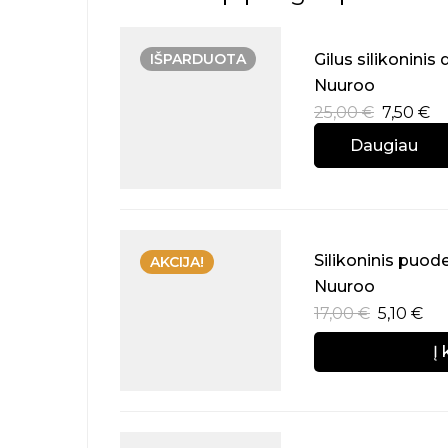
IŠPARDUOTA
Gilus silikoninis 
Nuuroo
25,00
€
7,50
€
Daugiau
Silikoninis puode
AKCIJA!
Nuuroo
17,00
€
5,10
€
Į 