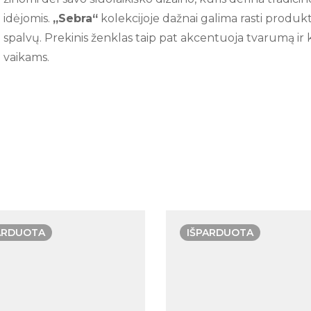
idėjomis.
„Sebra“
kolekcijoje dažnai galima rasti produk
spalvų. Prekinis ženklas taip pat akcentuoja tvarumą ir k
vaikams.
ARDUOTA
IŠPARDUOTA