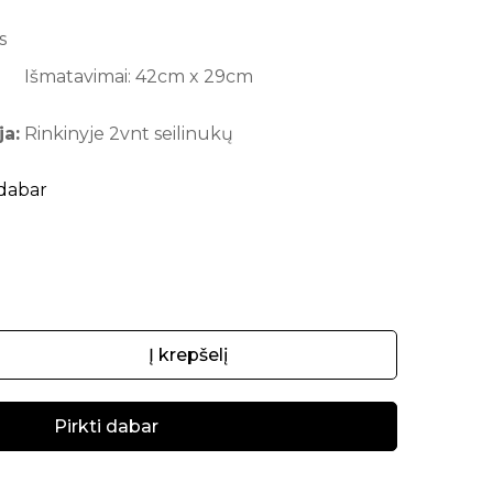
s
Išmatavimai: 42cm x 29cm
ja:
Rinkinyje 2vnt seilinukų
 dabar
Į krepšelį
Pirkti dabar