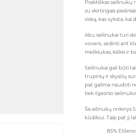
Praktiškas seilinukų r
su skirtingais piešinia
viską, kas vyksta, kai d
Abu seilinukai turi 
voverė, sėdinti ant k
meškiukas, kiškis ir b
Seilinukai gali būti 
trupinių ir skysčių s
pat galima naudoti ne
tiek ilgesnio seilinuko
Šis eilinukų rinkinys 
kūdikiui. Taip pat jį l
85% Etileno-