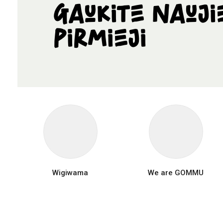
Gaukite nauji
pirmieji
Wigiwama
We are GOMMU