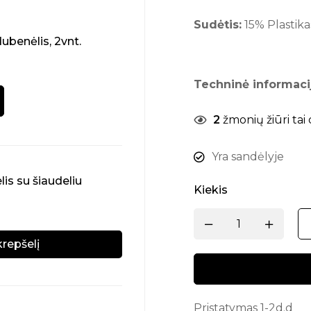
Sudėtis:
15% Plastika
dubenėlis, 2vnt.
Techninė informaci
2
žmonių žiūri tai
Yra sandėlyje
lis su šiaudeliu
Kiekis
krepšelį
Pristatymas 1-2d.d