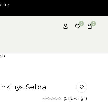
0Eur.
0
0
bra
inkinys Sebra
(0 apžvalga)