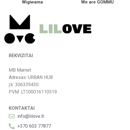
Wigiwama
We are GOMMU
REKVIZITAI
MB Marnet
Adresas: URBAN HUB
Į.k: 306339430
PVM: LT100016110519
KONTAKTAI
info@lilove.lt
+370 603 77877