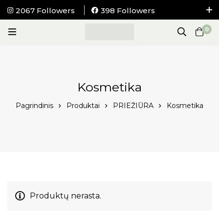
2067 Followers
398 Followers
NEMOKAMAS pristatymas į visus LIETUVOS
0
paštomatus nuo 100Eur.
Kosmetika
Pagrindinis
Produktai
PRIEŽIŪRA
Kosmetika
Produktų nerasta.