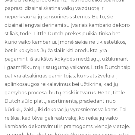
paprasti dizainai skatina vaikų vaizduotę ir
neperkrauna jų sensorinės sistemos. Be to, šie
dizainai lengvai derinami su įvairiais kambario dekoro
stiliais, todėl Little Dutch prekės puikiai tinka bet
kurio vaiko kambariui. Įmonė siekia ne tik estetikos,
bet ir kokybės. Jų žaislai ir kiti produktai yra
pagaminti iš aukštos kokybės medžiagų, užtikrinant
ilgaamžiškumą ir saugumą vaikams. Little Dutch taip
pat yra atsakingas gamintojas, kuris atsižvelgia į
aplinkosaugos reikalavimus bei užtikrina, kad jų
gamybos procesai būtų etiški ir tvarūs. Be to, Little
Dutch siūlo platų asortimentą, pradedant nuo
kūdikių žaislų iki dekoracijų vyresniems vaikams. Tai
reiškia, kad tėvai gali rasti viską, ko reikia jų vaiko
kambario dekoravimui ir pramogoms, vienoje vietoje.
Jų produktai skatina kūrybiškumą ir mokymąsi, o tai