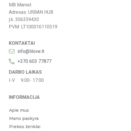
MB Marnet
Adresas: URBAN HUB
Į.k: 306339430
PVM: LT100016110519
KONTAKTAI
info@lilove.lt
+370 603 77877
DARBO LAIKAS
I-V 9:00- 17:00
INFORMACIJA
Apie mus
Mano paskyra
Prekės ženklai