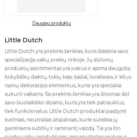
Daugiau produktų
Little Dutch
Little Dutch yra prekinis ženklas, kuris išsiskiria savo
specializacija vaikų prekių rinkoje. Jų siūlomų
produktų asortimentas yra įvairus ir apima daugybę
kokybiškų daiktų, tokių kaip žaislai, lovatiesės, ir kitus
namų dekoracijos elementus, kurie yra specialiai
sukurti vaikams. Šis prekinis ženklas yra žinomas dėl
savo šiuolaikiško dizaino, kuris yra tiek patrauklus,
tiek funkcionalus. Little Dutch produktai pasižymi
švelniais, neutraliais atspalviais, kurie suteikia jų
gaminiams subtilų ir raminantį vaizdą. Tai yra itin
svarbu vaikų produktams, nes neutralios spalvos ir