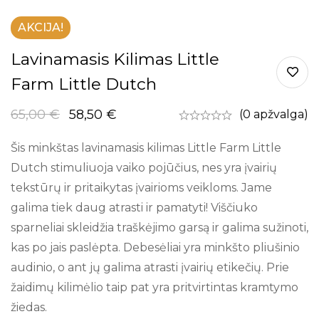
AKCIJA!
Lavinamasis Kilimas Little
Farm Little Dutch
65,00
€
58,50
€
(0 apžvalga)
Šis minkštas lavinamasis kilimas Little Farm Little
Dutch stimuliuoja vaiko pojūčius, nes yra įvairių
tekstūrų ir pritaikytas įvairioms veikloms. Jame
galima tiek daug atrasti ir pamatyti! Viščiuko
sparneliai skleidžia traškėjimo garsą ir galima sužinoti,
kas po jais paslėpta. Debesėliai yra minkšto pliušinio
audinio, o ant jų galima atrasti įvairių etikečių. Prie
žaidimų kilimėlio taip pat yra pritvirtintas kramtymo
žiedas.