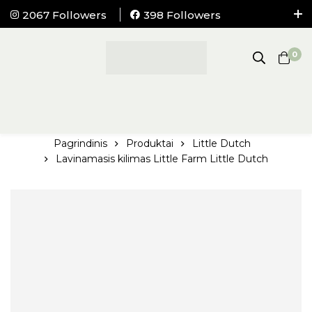
2067 Followers
398 Followers
NEMOKAMAS pristatymas į visus LIETUVOS
paštomatus nuo 100Eur.
0
Pagrindinis
Produktai
Little Dutch
Lavinamasis kilimas Little Farm Little Dutch