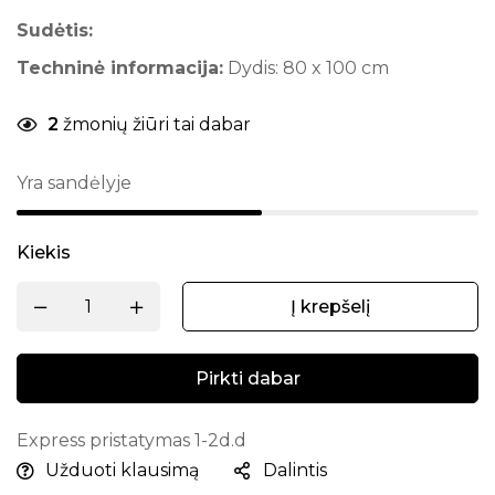
Sudėtis:
Techninė informacija:
Dydis: 80 x 100 cm
2
žmonių žiūri tai dabar
Yra sandėlyje
Kiekis
Į krepšelį
Pirkti dabar
Express pristatymas 1-2d.d
Užduoti klausimą
Dalintis