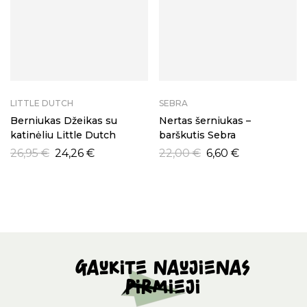
LITTLE DUTCH
SEBRA
Berniukas Džeikas su
Nertas šerniukas –
katinėliu Little Dutch
barškutis Sebra
26,95
€
24,26
€
22,00
€
6,60
€
Gaukite naujienas
pirmieji