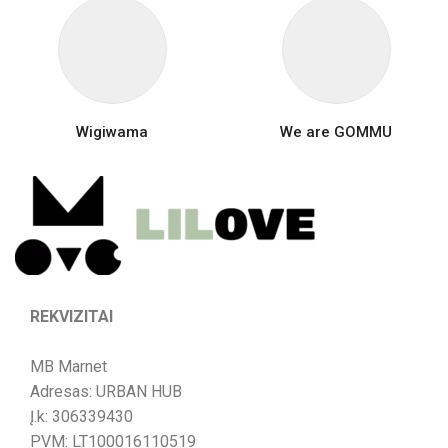
Wigiwama
We are GOMMU
REKVIZITAI
MB Marnet
Adresas: URBAN HUB
Į.k: 306339430
PVM: LT100016110519