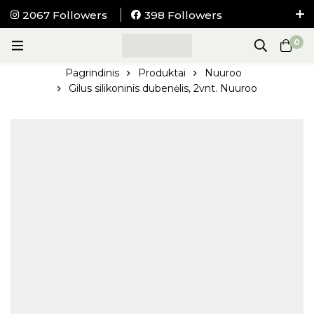
2067 Followers
398 Followers
NEMOKAMAS pristatymas į visus LIETUVOS
0
paštomatus nuo 100Eur.
Pagrindinis
Produktai
Nuuroo
Gilus silikoninis dubenėlis, 2vnt. Nuuroo