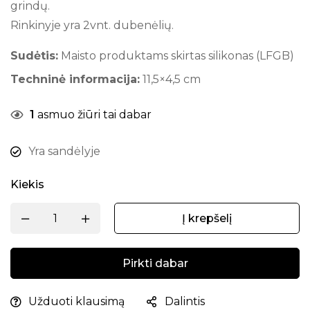
grindų.
Rinkinyje yra 2vnt. dubenėlių.
Sudėtis:
Maisto produktams skirtas silikonas (LFGB)
Techninė informacija:
11,5×4,5 cm
1
asmuo žiūri tai dabar
Yra sandėlyje
Kiekis
Į krepšelį
Pirkti dabar
Užduoti klausimą
Dalintis