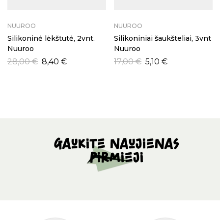
NUUROO
NUUROO
Silikoninė lėkštutė, 2vnt.
Silikoniniai šaukšteliai, 3vnt
Nuuroo
Nuuroo
28,00
€
8,40
€
17,00
€
5,10
€
Gaukite naujienas
pirmieji