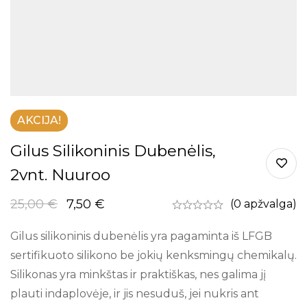
AKCIJA!
Gilus Silikoninis Dubenėlis,
2vnt. Nuuroo
25,00
€
7,50
€
(0 apžvalga)
Gilus silikoninis dubenėlis yra pagaminta iš LFGB
sertifikuoto silikono be jokių kenksmingų chemikalų.
Silikonas yra minkštas ir praktiškas, nes galima jį
plauti indaplovėje, ir jis nesuduš, jei nukris ant