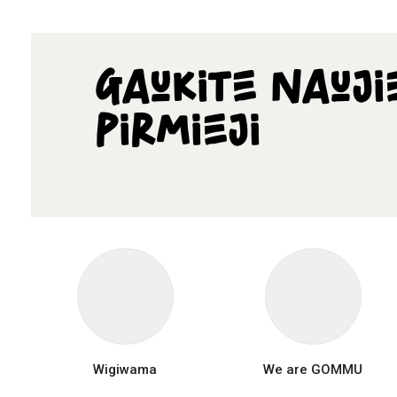
Gaukite nauji
pirmieji
Wigiwama
We are GOMMU