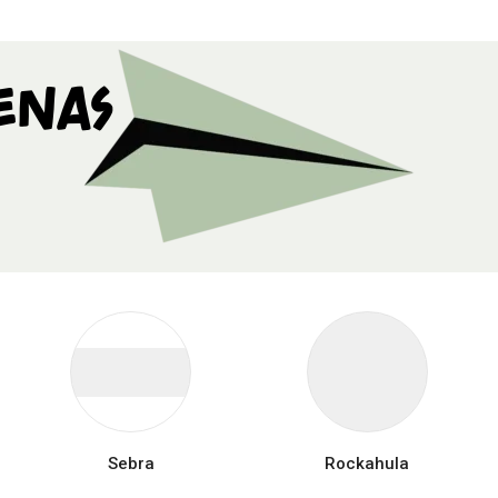
enas
Sebra
Rockahula