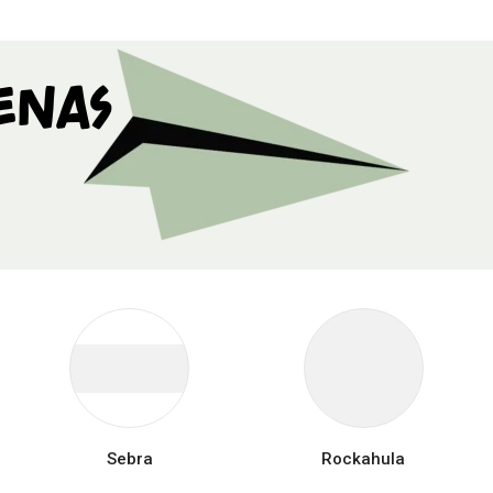
enas
Sebra
Rockahula