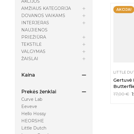
AKCIJOS
AMŽIAUS KATEGORIJA
AKCIJA!
DOVANOS VAIKAMS
INTERJERAS
NAUJIENOS
PRIEŽIŪRA
TEKSTILĖ
VALGYMAS
ŽAISLAI
LITTLE DU
Kaina
Gertuvė 
Butterfli
Prekės ženklai
17,00
€
1
Curve Lab
Eeveve
Hello Hossy
HEORSHE
Little Dutch