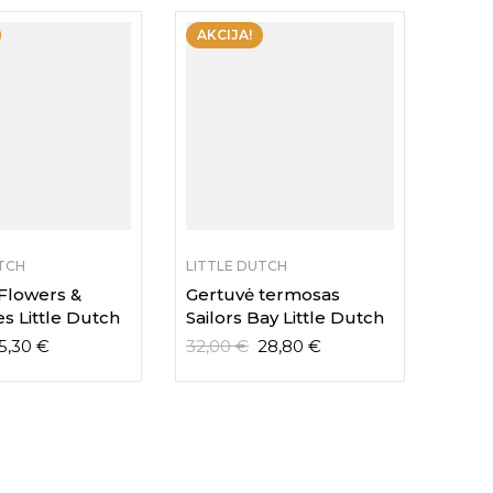
AKCIJA!
TCH
LITTLE DUTCH
Flowers &
Gertuvė termosas
es Little Dutch
Sailors Bay Little Dutch
5,30
€
32,00
€
28,80
€