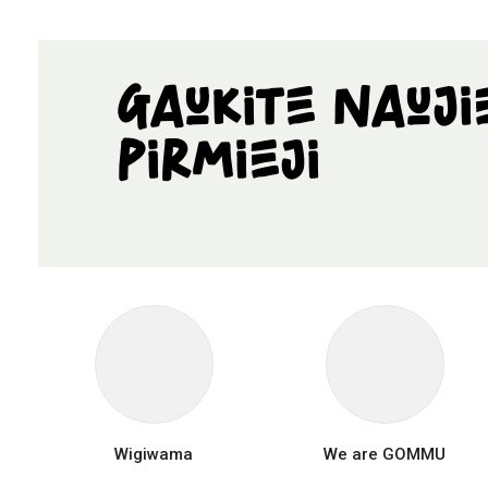
Gaukite nauji
pirmieji
Wigiwama
We are GOMMU