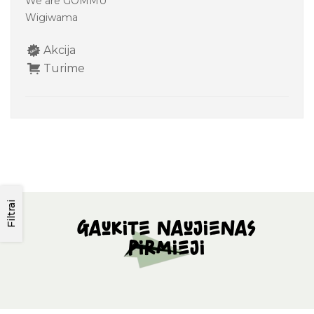
We are GOMMU
Wigiwama
Akcija
Turime
Filtrai
Gaukite naujienas
pirmieji