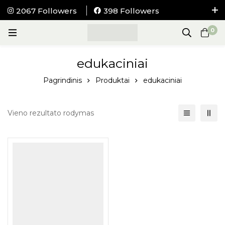
2067 Followers
398 Followers
NEMOKAMAS pristatymas į visus LIETUVOS
0
paštomatus nuo 100Eur.
edukaciniai
Pagrindinis
Produktai
edukaciniai
Vieno rezultato rodymas