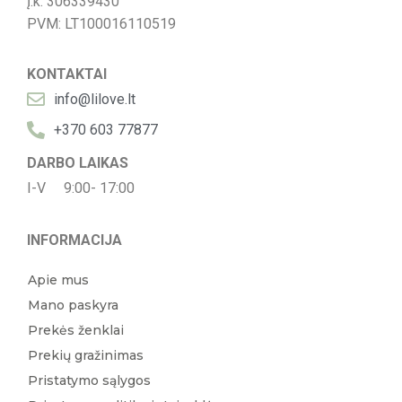
Į.k: 306339430
PVM: LT100016110519
KONTAKTAI
info@lilove.lt
+370 603 77877
DARBO LAIKAS
I-V 9:00- 17:00
INFORMACIJA
Apie mus
Mano paskyra
Prekės ženklai
Prekių gražinimas
Pristatymo sąlygos