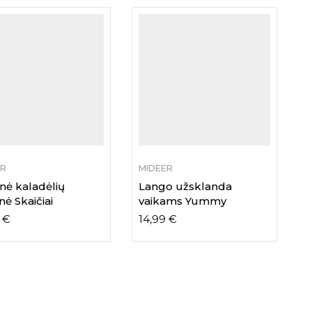
ER
MIDEER
nė kaladėlių
Lango užsklanda
nė Skaičiai
vaikams Yummy
9
€
14,99
€