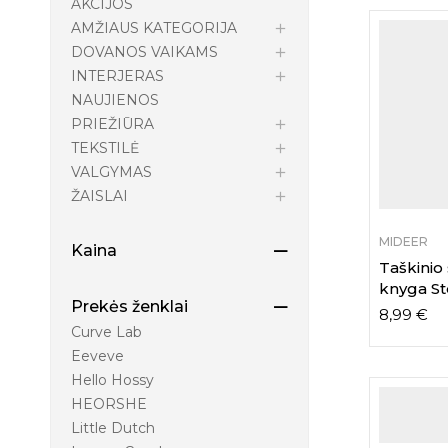
AKCIJOS
AMŽIAUS KATEGORIJA
DOVANOS VAIKAMS
INTERJERAS
NAUJIENOS
PRIEŽIŪRA
TEKSTILĖ
VALGYMAS
ŽAISLAI
MIDEER
Kaina
Taškinio
knyga St
Prekės ženklai
8,99
€
Curve Lab
Eeveve
Hello Hossy
HEORSHE
Little Dutch