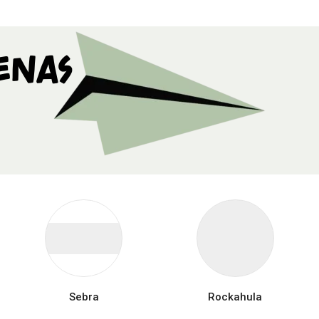
enas
Sebra
Rockahula