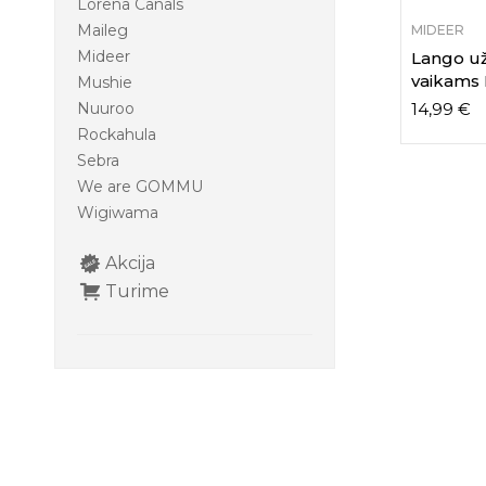
Lorena Canals
Maileg
MIDEER
Mideer
Lango u
vaikams 
Mushie
14,99
€
Nuuroo
Rockahula
Sebra
We are GOMMU
Wigiwama
Akcija
Turime