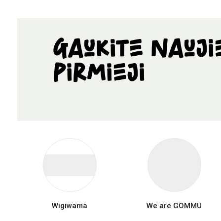
Gaukite nauji
pirmieji
Wigiwama
We are GOMMU