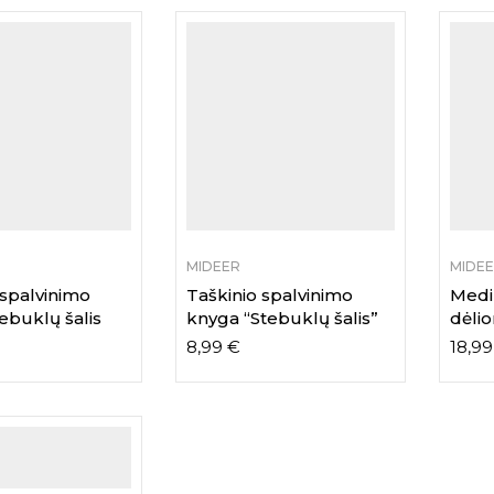
MIDEER
MIDE
 spalvinimo
Taškinio spalvinimo
Medi
ebuklų šalis
knyga “Stebuklų šalis”
dėlio
8,99
€
18,9