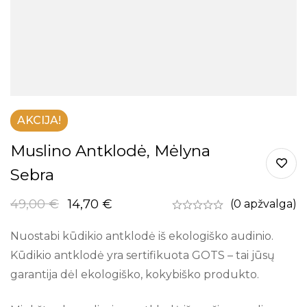
AKCIJA!
Muslino Antklodė, Mėlyna
Sebra
49,00
€
14,70
€
(0 apžvalga)
Nuostabi kūdikio antklodė iš ekologiško audinio.
Kūdikio antklodė yra sertifikuota GOTS – tai jūsų
garantija dėl ekologiško, kokybiško produkto.