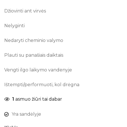
Džiovinti ant virvės
Nelyginti
Nedaryti cheminio valymo
Plauti su panašiais daiktais
Vengti ilgo laikymo vandenyje
Ištempti/performuoti, kol drėgna
1
asmuo žiūri tai dabar
Yra sandėlyje