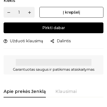
Kiekis
Į krepšelį
Pirkti dabar
Užduoti klausimą
Dalintis
Garantuotas saugus ir patikimas atsiskaitymas
Apie prekės ženklą
Klausimai