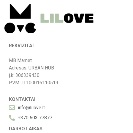
REKVIZITAI
MB Marnet
Adresas: URBAN HUB
Į.k: 306339430
PVM: LT100016110519
KONTAKTAI
info@lilove.lt
+370 603 77877
DARBO LAIKAS