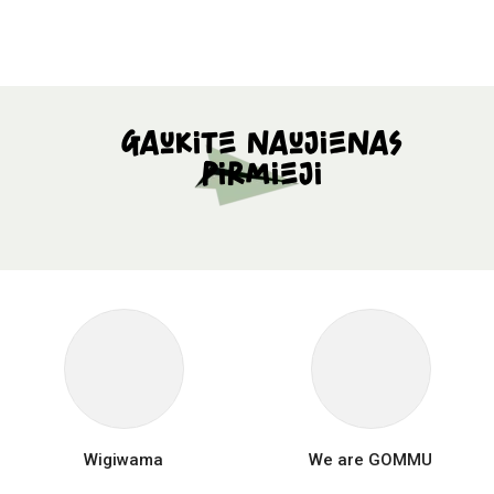
Gaukite naujienas
pirmieji
Wigiwama
We are GOMMU