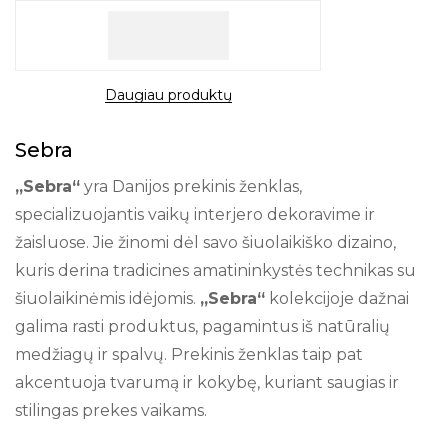
Daugiau produktų
Sebra
„Sebra“
yra Danijos prekinis ženklas,
specializuojantis vaikų interjero dekoravime ir
žaisluose. Jie žinomi dėl savo šiuolaikiško dizaino,
kuris derina tradicines amatininkystės technikas su
šiuolaikinėmis idėjomis.
„Sebra“
kolekcijoje dažnai
galima rasti produktus, pagamintus iš natūralių
medžiagų ir spalvų. Prekinis ženklas taip pat
akcentuoja tvarumą ir kokybę, kuriant saugias ir
stilingas prekes vaikams.