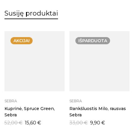
Susiję produktai
AKCIJA!
IŠPARDUOTA
SEBRA
SEBRA
Kuprinė, Spruce Green,
Rankšluostis Milo, rausvas
Sebra
Sebra
52,00
€
15,60
€
33,00
€
9,90
€