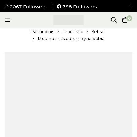
2067 Followers
398 Followers
NEMOKAMAS pristatymas į visus LIETUVOS
0
paštomatus nuo 100Eur.
Pagrindinis
Produktai
Sebra
Muslino antklodė, mėlyna Sebra