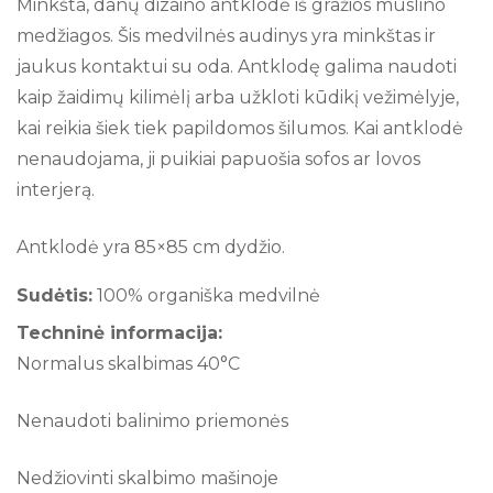
Minkšta, danų dizaino antklodė iš gražios muslino
medžiagos. Šis medvilnės audinys yra minkštas ir
jaukus kontaktui su oda. Antklodę galima naudoti
kaip žaidimų kilimėlį arba užkloti kūdikį vežimėlyje,
kai reikia šiek tiek papildomos šilumos. Kai antklodė
nenaudojama, ji puikiai papuošia sofos ar lovos
interjerą.
Antklodė yra 85×85 cm dydžio.
Sudėtis:
100% organiška medvilnė
Techninė informacija:
Normalus skalbimas 40°C
Nenaudoti balinimo priemonės
Nedžiovinti skalbimo mašinoje