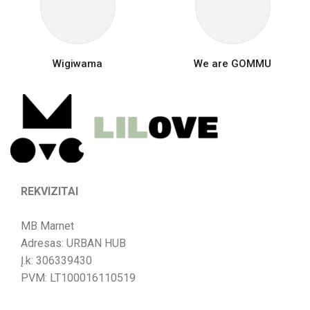
Wigiwama
We are GOMMU
REKVIZITAI
MB Marnet
Adresas: URBAN HUB
Į.k: 306339430
PVM: LT100016110519