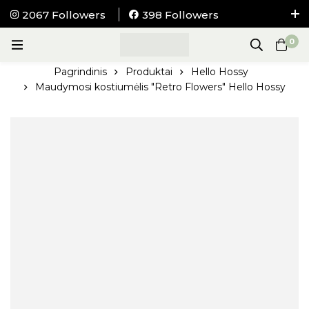
2067 Followers
398 Followers
NEMOKAMAS pristatymas į visus LIETUVOS
0
paštomatus nuo 100Eur.
Pagrindinis
Produktai
Hello Hossy
Maudymosi kostiumėlis "Retro Flowers" Hello Hossy