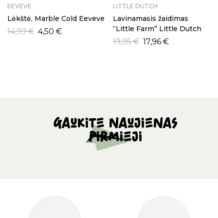
EEVEVE
LITTLE DUTCH
Lėkštė, Marble Cold Eeveve
Lavinamasis žaidimas
“Little Farm” Little Dutch
14,99
€
4,50
€
19,95
€
17,96
€
Gaukite naujienas
pirmieji