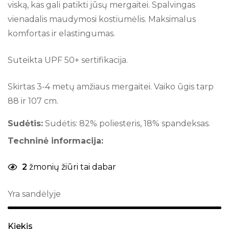
viską, kas gali patikti jūsų mergaitei. Spalvingas
vienadalis maudymosi kostiumėlis. Maksimalus
komfortas ir elastingumas.
Suteikta UPF 50+ sertifikacija.
Skirtas 3-4 metų amžiaus mergaitei. Vaiko ūgis tarp
88 ir 107 cm.
Sudėtis:
Sudėtis: 82% poliesteris, 18% spandeksas.
Techninė informacija:
2
žmonių žiūri tai dabar
Yra sandėlyje
Kiekis