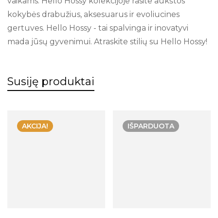
vaikams. Hello Hossy kolekcijoje rasite aukštos
kokybės drabužius, aksesuarus ir evoliucines
gertuves. Hello Hossy - tai spalvinga ir inovatyvi
mada jūsų gyvenimui. Atraskite stilių su Hello Hossy!
Susiję produktai
AKCIJA!
IŠPARDUOTA