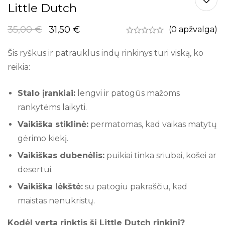
Little Dutch
35,00
€
31,50
€
(0 apžvalga)
Šis ryškus ir patrauklus indų rinkinys turi viską, ko
reikia:
Stalo įrankiai:
lengvi ir patogūs mažoms
rankytėms laikyti.
Vaikiška stiklinė:
permatomas, kad vaikas matytų
gėrimo kiekį.
Vaikiškas dubenėlis:
puikiai tinka sriubai, košei ar
desertui.
Vaikiška lėkštė:
su patogiu pakraščiu, kad
maistas nenukristų.
Kodėl verta rinktis šį Little Dutch rinkinį?