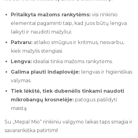
Pritaikyta mažoms rankytėms:
visi rinkinio
elementai pagaminti taip, kad juos būtų lengva
laikyti ir naudoti mažyliui.
Patvaru:
atlaiko smūgius ir kritimus, nesvarbu,
kiek mažylis stengiasi.
Lengva:
idealiai tinka mažoms rankytėms.
Galima plauti indaplovėje:
lengvas ir higieniškas
valymas.
Tiek lėkštė, tiek dubenėlis tinkami naudoti
mikrobangų krosnelėje:
patogus pašildyti
maistą.
Su „Mepal Mio“ rinkiniu valgymo laikas taps smagia ir
savarankiška patirtimi!