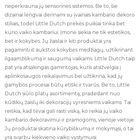
neperkrauna jų sensorinės sistemos. Be to, šie
dizainai lengvai derinami su įvairiais kambario dekoro
stiliais, todėl Little Dutch prekės puikiai tinka bet
kurio vaiko kambariui. Įmonė siekia ne tik estetikos,
bet ir kokybės. Jų žaislai ir kiti produktai yra
pagaminti iš aukštos kokybės medžiagų, užtikrinant
ilgaamžiškumą ir saugumą vaikams. Little Dutch taip
pat yra atsakingas gamintojas, kuris atsižvelgia į
aplinkosaugos reikalavimus bei užtikrina, kad jų
gamybos procesai būtų etiški ir tvarūs. Be to, Little
Dutch siūlo platų asortimentą, pradedant nuo
kūdikių žaislų iki dekoracijų vyresniems vaikams. Tai
reiškia, kad tėvai gali rasti viską, ko reikia jų vaiko
kambario dekoravimui ir pramogoms, vienoje vietoje.
Jų produktai skatina kūrybiškumą ir mokymąsi, o tai
yra svarbu kiekvieno vaiko vystymuisi.