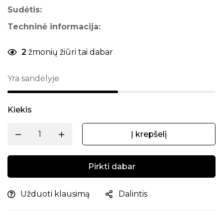
Sudėtis:
Techninė informacija:
2
žmonių žiūri tai dabar
Yra sandėlyje
Kiekis
Į krepšelį
Pirkti dabar
Užduoti klausimą
Dalintis