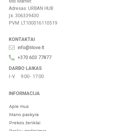
MB Marnet
Adresas: URBAN HUB
Į.k: 306339430
PVM: LT100016110519
KONTAKTAI
info@lilove.lt
+370 603 77877
DARBO LAIKAS
I-V 9:00- 17:00
INFORMACIJA
Apie mus
Mano paskyra
Prekės ženklai
Prekių gražinimas