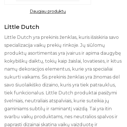
Daugiau produktų
Little Dutch
Little Dutch yra prekinis ženklas, kuris išsiskiria savo
specializacija vaikų prekių rinkoje. Jų siūlomų
produktų asortimentas yra įvairus ir apima daugybę
kokybiškų daiktų, tokių kaip žaislai, lovatiesės, ir kitus
namų dekoracijos elementus, kurie yra specialiai
sukurti vaikams. Šis prekinis ženklas yra žinomas dėl
savo šiuolaikiško dizaino, kuris yra tiek patrauklus,
tiek funkcionalus. Little Dutch produktai pasižymi
švelniais, neutraliais atspalviais, kurie suteikia jų
gaminiams subtilų ir raminantį vaizdą. Tai yra itin
svarbu vaikų produktams, nes neutralios spalvos ir
paprasti dizainai skatina vaikų vaizduotę ir