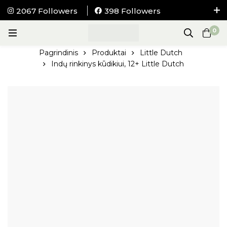
2067 Followers
398 Followers
NEMOKAMAS pristatymas į visus LIETUVOS
0
paštomatus nuo 100Eur.
Pagrindinis
Produktai
Little Dutch
Indų rinkinys kūdikiui, 12+ Little Dutch