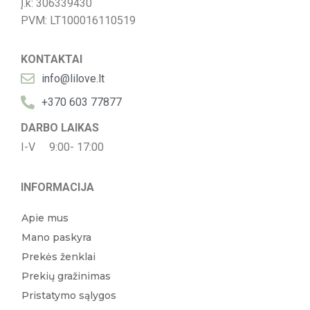
Į.k: 306339430
PVM: LT100016110519
KONTAKTAI
info@lilove.lt
+370 603 77877
DARBO LAIKAS
I-V 9:00- 17:00
INFORMACIJA
Apie mus
Mano paskyra
Prekės ženklai
Prekių gražinimas
Pristatymo sąlygos