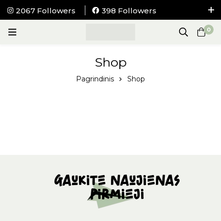
2067 Followers
398 Followers
NEMOKAMAS pristatymas į visus LIETUVOS
0
paštomatus nuo 100Eur.
Shop
Pagrindinis
Shop
Gaukite naujienas
pirmieji