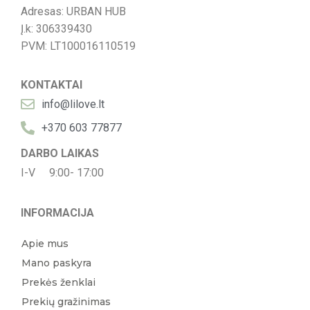
Adresas: URBAN HUB
Į.k: 306339430
PVM: LT100016110519
KONTAKTAI
info@lilove.lt
+370 603 77877
DARBO LAIKAS
I-V 9:00- 17:00
INFORMACIJA
Apie mus
Mano paskyra
Prekės ženklai
Prekių gražinimas