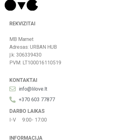
REKVIZITAI
MB Marnet
Adresas: URBAN HUB
Į.k: 306339430
PVM: LT100016110519
KONTAKTAI
info@lilove.lt
+370 603 77877
DARBO LAIKAS
I-V 9:00- 17:00
INFORMACIJA