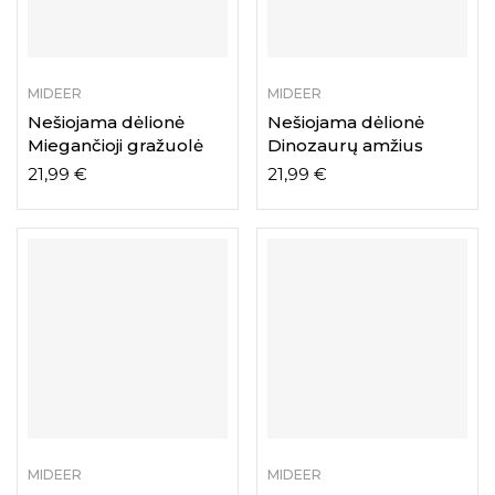
MIDEER
MIDEER
Nešiojama dėlionė
Nešiojama dėlionė
Miegančioji gražuolė
Dinozaurų amžius
21,99
€
21,99
€
MIDEER
MIDEER