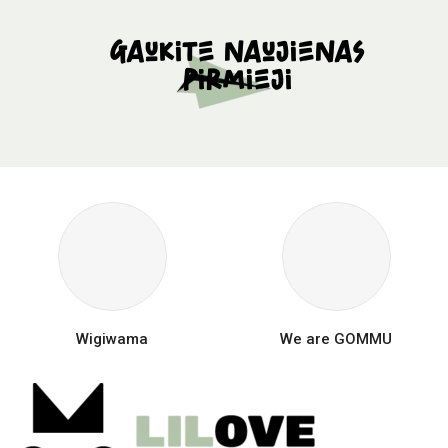
Gaukite naujienas
pirmieji
Wigiwama
We are GOMMU