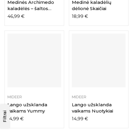
Medinės Archimedo
Medinė kaladėlių
kaladėlės – šaltos
dėlionė Skaičiai
spalvos
46,99
€
18,99
€
MIDEER
MIDEER
Lango užsklanda
Lango užsklanda
vaikams Yummy
vaikams Nuotykiai
Filtrai
14,99
€
14,99
€