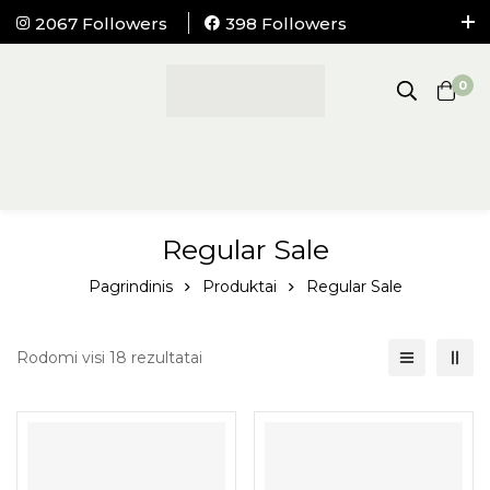
2067 Followers
398 Followers
NEMOKAMAS pristatymas į visus LIETUVOS
paštomatus nuo 100Eur.
0
Regular Sale
Pagrindinis
Produktai
Regular Sale
Rodomi visi 18 rezultatai