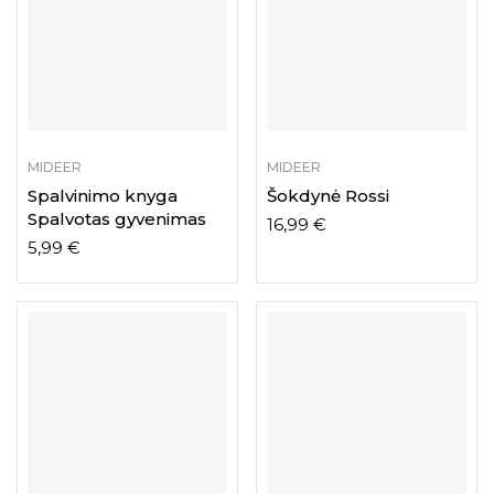
MIDEER
MIDEER
Spalvinimo knyga
Šokdynė Rossi
Spalvotas gyvenimas
16,99
€
5,99
€