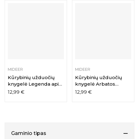
MIDEER
MIDEER
Kūrybinių užduočių
Kūrybinių užduočių
knygelė Legenda apie
knygelė Arbatos
piratą
vakarėlis
12,99
€
12,99
€
Gaminio tipas