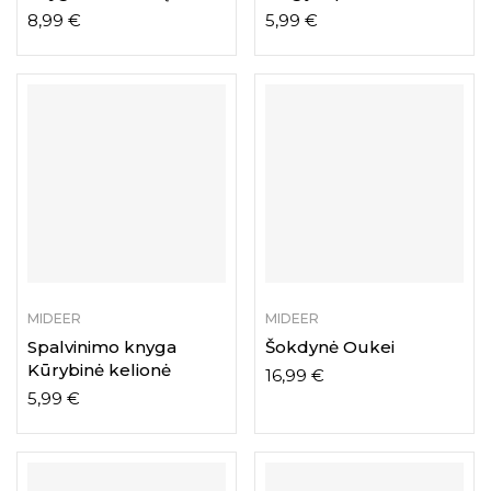
8,99
€
5,99
€
MIDEER
MIDEER
Spalvinimo knyga
Šokdynė Oukei
Kūrybinė kelionė
16,99
€
5,99
€