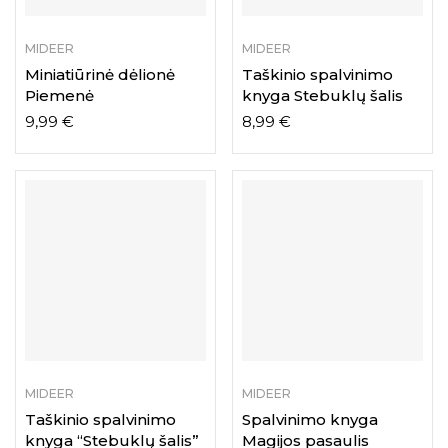
MIDEER
MIDEER
Miniatiūrinė dėlionė
Taškinio spalvinimo
Piemenė
knyga Stebuklų šalis
9,99
€
8,99
€
MIDEER
MIDEER
Taškinio spalvinimo
Spalvinimo knyga
knyga “Stebuklų šalis”
Magijos pasaulis