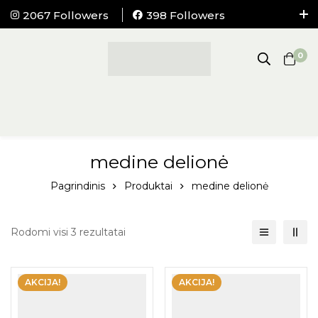
2067 Followers
398 Followers
NEMOKAMAS pristatymas į visus LIETUVOS
paštomatus nuo 100Eur.
0
medine delionė
Pagrindinis
Produktai
medine delionė
Rodomi visi 3 rezultatai
AKCIJA!
AKCIJA!