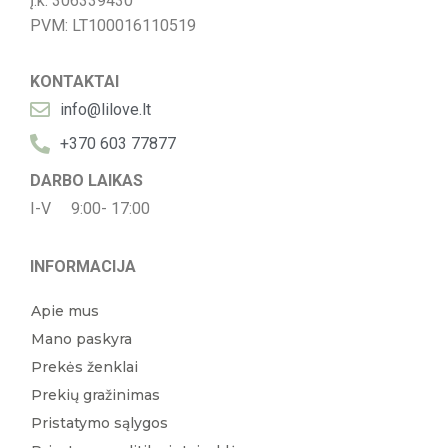
Į.k: 306339430
PVM: LT100016110519
KONTAKTAI
info@lilove.lt
+370 603 77877
DARBO LAIKAS
I-V 9:00- 17:00
INFORMACIJA
Apie mus
Mano paskyra
Prekės ženklai
Prekių gražinimas
Pristatymo sąlygos