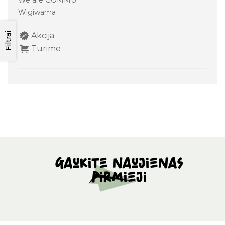
We are GOMMU
Wigiwama
Filtrai
Akcija
Turime
Gaukite naujienas
pirmieji