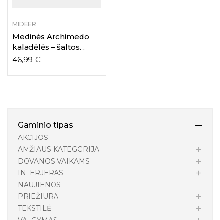
MIDEER
Medinės Archimedo
kaladėlės – šaltos
spalvos
46,99
€
Gaminio tipas
AKCIJOS
AMŽIAUS KATEGORIJA
DOVANOS VAIKAMS
INTERJERAS
NAUJIENOS
PRIEŽIŪRA
TEKSTILĖ