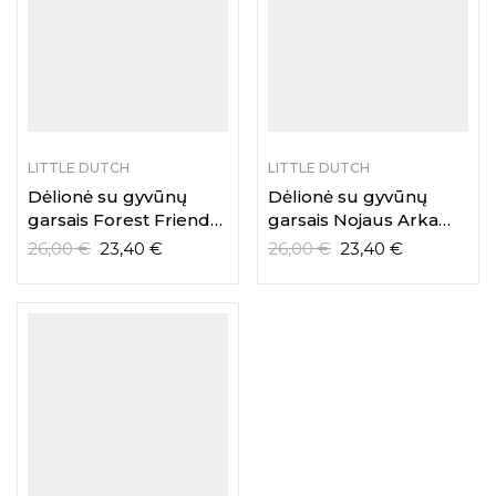
LITTLE DUTCH
LITTLE DUTCH
Dėlionė su gyvūnų
Dėlionė su gyvūnų
garsais Forest Friends
garsais Nojaus Arka
Little Dutch
Little Dutch
26,00
€
23,40
€
26,00
€
23,40
€