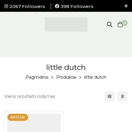
2067 Followers
398 Followers
NEMOKAMAS pristatymas į visus LIETUVOS
paštomatus nuo 100Eur.
0
little dutch
Pagrindinis
Produktai
little dutch
Vieno rezultato rodymas
AKCIJA!