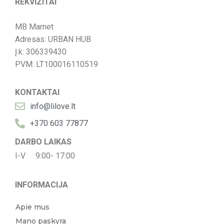
REKVIZITAI
MB Marnet
Adresas: URBAN HUB
Į.k: 306339430
PVM: LT100016110519
KONTAKTAI
info@lilove.lt
+370 603 77877
DARBO LAIKAS
I-V 9:00- 17:00
INFORMACIJA
Apie mus
Mano paskyra