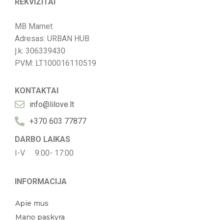
REKVIZITAI
MB Marnet
Adresas: URBAN HUB
Į.k: 306339430
PVM: LT100016110519
KONTAKTAI
info@lilove.lt
+370 603 77877
DARBO LAIKAS
I-V 9:00- 17:00
INFORMACIJA
Apie mus
Mano paskyra