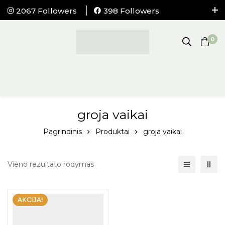
2067 Followers
398 Followers
NEMOKAMAS pristatymas į visus LIETUVOS
paštomatus nuo 100Eur.
0
groja vaikai
Pagrindinis
Produktai
groja vaikai
Vieno rezultato rodymas
AKCIJA!